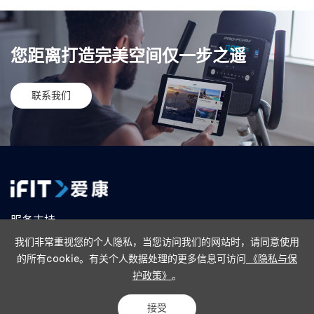
您距离打造完美空间仅一步之遥
联系我们
服务支持
我们非常重视您的个人隐私，当您访问我们的网站时，请同意使用
售后政策
联系我们
在线购买
线下门店
的所有cookie。有关个人数据处理的更多信息可访问
《隐私与保
护政策》
。
隐私政策
法律条款
Copyright ©2024 IFIT Inc. All Rights Reserved. 版权所有 诺迪克健身器材
接受