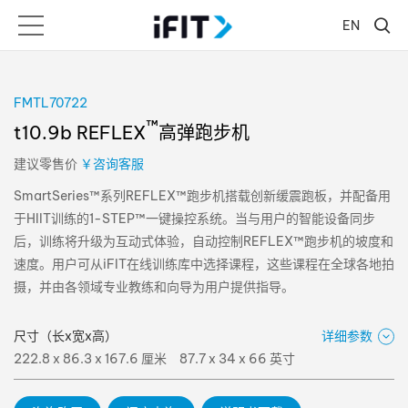
EN
FMTL70722
™
t10.9b REFLEX
高弹跑步机
建议零售价
￥咨询客服
SmartSeries™系列REFLEX™跑步机搭载创新缓震跑板，并配备用
于HIIT训练的1-STEP™一键操控系统。当与用户的智能设备同步
后，训练将升级为互动式体验，自动控制REFLEX™跑步机的坡度和
速度。用户可从iFIT在线训练库中选择课程，这些课程在全球各地拍
摄，并由各领域专业教练和向导为用户提供指导。
尺寸（长x宽x高）
详细参数
222.8 x 86.3 x 167.6 厘米
87.7 x 34 x 66 英寸